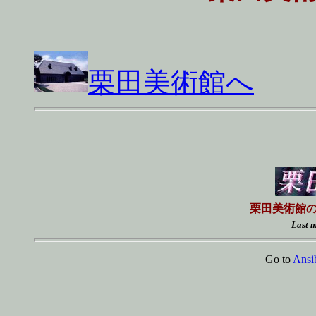
栗田美術館へ
栗田美術館
Last m
Go to
Ansi