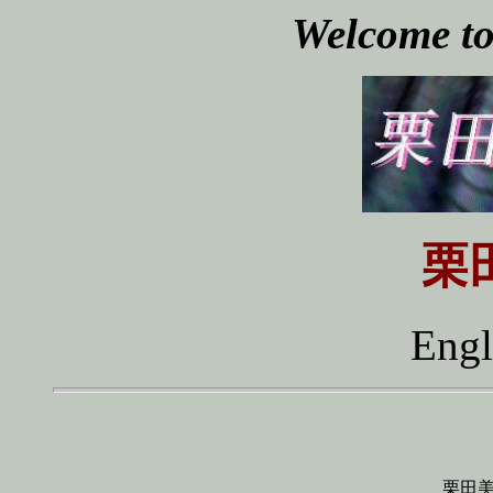
Welcome t
栗
Engl
栗田